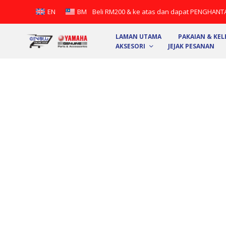
Beli RM200 & ke atas dan dapat PENGHANT
EN
BM
LAMAN UTAMA
PAKAIAN & KE
AKSESORI
JEJAK PESANAN