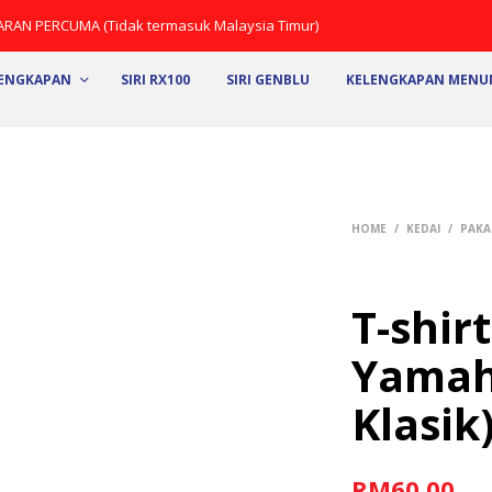
ARAN PERCUMA (Tidak termasuk Malaysia Timur)
LENGKAPAN
SIRI RX100
SIRI GENBLU
KELENGKAPAN MEN
HOME
/
KEDAI
/
PAKA
T-shir
Yamaha
Klasik
RM
60.00