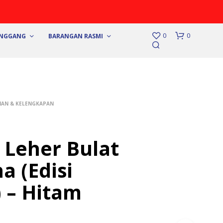
0
0
UNGGANG
BARANGAN RASMI
IAN & KELENGKAPAN
t Leher Bulat
 (Edisi
) – Hitam