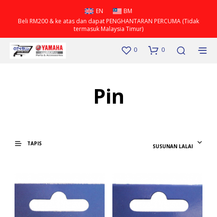
EN
BM
Beli RM200 & ke atas dan dapat PENGHANTARAN PERCUMA (Tidak
termasuk Malaysia Timur)
0
0
Pin
TAPIS
SUSUNAN LALAI