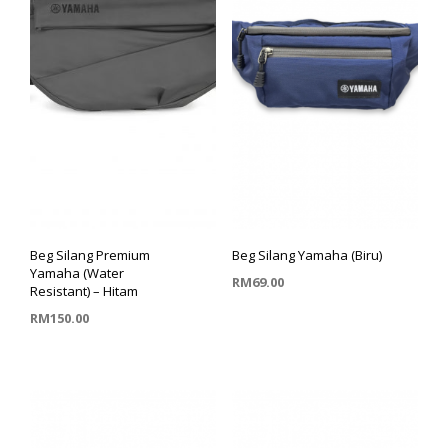
Beg Silang Premium
Beg Silang Yamaha (Biru)
Yamaha (Water
RM
69.00
Resistant) – Hitam
RM
150.00
TAMBAH KE TROLI
TAMBAH KE TROLI