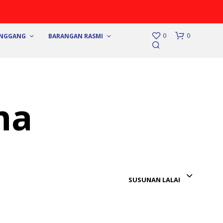
0
0
UNGGANG
BARANGAN RASMI
ha
N
O
P
SUSUNAN LALAI
R
O
D
U
C