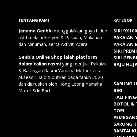
product
has
multiple
TENTANG KAMI
KATEGORI
variants.
The
Jenama Genblu
menggalakkan gaya hidup
SIRI RX10
options
aktif melalui Fesyen & Pakaian, Makanan
PAKAIAN
may
dan Minuman, serta Aktiviti Acara.
PAKAIAN
be
SIRI PREM
chosen
Genblu Online Shop ialah platform
SIRI GENB
on
dalam talian rasmi
yang menjual Pakaian
BAJU HUJ
the
& Barangan Rasmi Yamaha Motor serta
product
Aksesori. Ia ditubuhkan pada tahun 2020
page
SARUNG 
dan diuruskan oleh Hong Leong Yamaha
BEG
Motor Sdn Bhd.
TALI PIN
BOTOL & 
TOPI
PEMEGAN
SARUNG 
RANTAI K