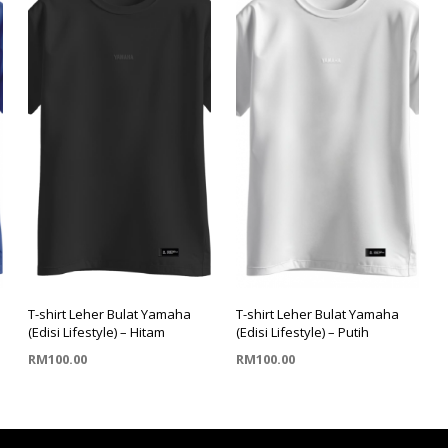
T-shirt Leher Bulat Yamaha
T-shirt Leher Bulat Yamaha
(Edisi Lifestyle) – Hitam
(Edisi Lifestyle) – Putih
RM
100.00
RM
100.00
PILIH PILIHAN
PILIH PILIHAN
This
This