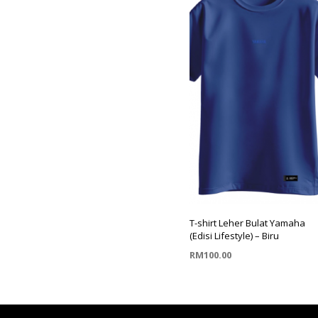
T-shirt Leher Bulat Yamaha
(Edisi Lifestyle) – Biru
RM
100.00
PILIH PILIHAN
This