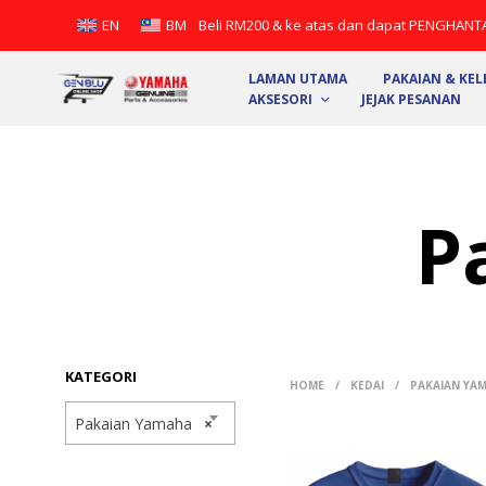
Beli RM200 & ke atas dan dapat PENGHANT
EN
BM
LAMAN UTAMA
PAKAIAN & KE
AKSESORI
JEJAK PESANAN
P
KATEGORI
HOME
/
KEDAI
/
PAKAIAN YA
Pakaian Yamaha
×