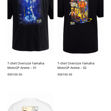
T-shirt Oversize Yamaha
T-shirt Oversize Yamaha
MotoGP Anime – 01
MotoGP Anime – 02
RM
100.00
RM
100.00
PILIH PILIHAN
PILIH PILIHAN
This
This
product
product
has
has
multiple
multiple