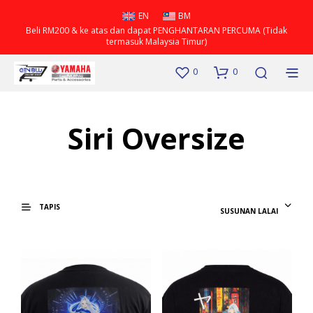
EN
BM
Beli RM200 & ke atas dan dapat PENGHANTARAN PERCUMA (Tidak
termasuk Malaysia Timur)
0
0
Siri Oversize
TAPIS
SUSUNAN LALAI