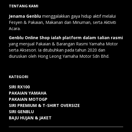
multiple
TENTANG KAMI
variants.
The
Jenama Genblu
menggalakkan gaya hidup aktif melalui
options
Fesyen & Pakaian, Makanan dan Minuman, serta Aktiviti
may
Acara.
be
Genblu Online Shop ialah platform dalam talian rasmi
chosen
yang menjual Pakaian & Barangan Rasmi Yamaha Motor
on
serta Aksesori. Ia ditubuhkan pada tahun 2020 dan
the
diuruskan oleh Hong Leong Yamaha Motor Sdn Bhd.
product
page
KATEGORI
SIRI RX100
PAKAIAN YAMAHA
PAKAIAN MOTOGP
SIRI PREMIUM & T-SHIRT OVERSIZE
SIRI GENBLU
BAJU HUJAN & JAKET