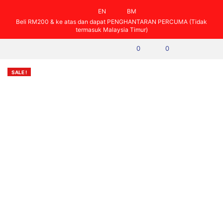
EN
BM
Beli RM200 & ke atas dan dapat PENGHANTARAN PERCUMA (Tidak
termasuk Malaysia Timur)
0
0
SALE !