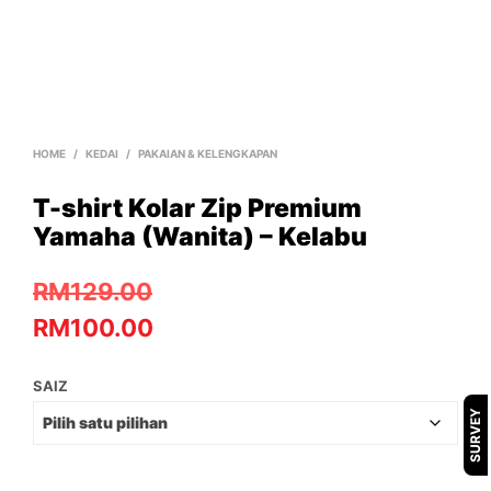
HOME
/
KEDAI
/
PAKAIAN & KELENGKAPAN
T-shirt Kolar Zip Premium
Yamaha (Wanita) – Kelabu
RM
129.00
RM
100.00
SAIZ
SURVEY