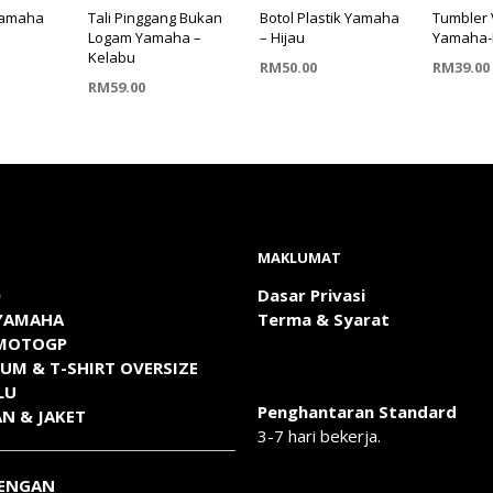
Yamaha
Tali Pinggang Bukan
Botol Plastik Yamaha
Tumbler
Logam Yamaha –
– Hijau
Yamaha-
Kelabu
RM
50.00
RM
39.00
RM
59.00
 TROLI
READ MORE
TAMBAH 
TAMBAH KE TROLI
MAKLUMAT
0
Dasar Privasi
 YAMAHA
Terma & Syarat
 MOTOGP
IUM & T-SHIRT OVERSIZE
LU
Penghantaran Standard
AN & JAKET
3-7 hari bekerja.
LENGAN