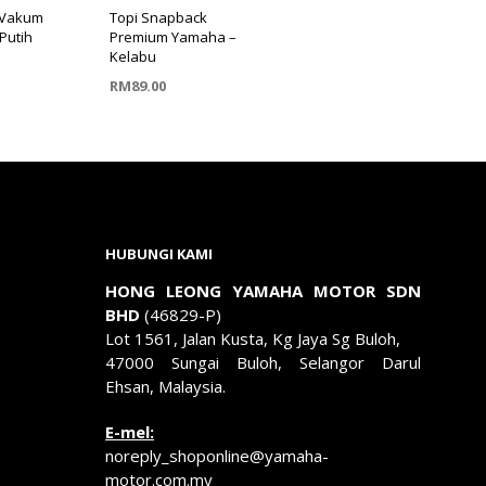
 Vakum
Topi Snapback
Putih
Premium Yamaha –
Kelabu
RM
89.00
KE TROLI
TAMBAH KE TROLI
HUBUNGI KAMI
HONG LEONG YAMAHA MOTOR SDN
BHD
(46829-P)
Lot 1561, Jalan Kusta, Kg Jaya Sg Buloh,
47000 Sungai Buloh, Selangor Darul
Ehsan, Malaysia.
E-mel:
noreply_shoponline@yamaha-
motor.com.my