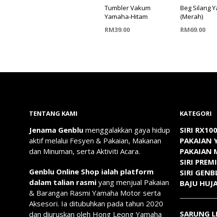
Tumbler Vakum
Beg Silang 
Yamaha-Hitam
(Merah)
RM
39.00
RM
69.00
TAMBAH KE TROLI
TAMBAH KE
TENTANG KAMI
KATEGORI
Jenama Genblu
menggalakkan gaya hidup
SIRI RX10
aktif melalui Fesyen & Pakaian, Makanan
PAKAIAN
dan Minuman, serta Aktiviti Acara.
PAKAIAN
SIRI PREM
Genblu Online Shop ialah platform
SIRI GENB
dalam talian rasmi
yang menjual Pakaian
BAJU HUJ
& Barangan Rasmi Yamaha Motor serta
Aksesori. Ia ditubuhkan pada tahun 2020
SARUNG 
dan diuruskan oleh Hong Leong Yamaha