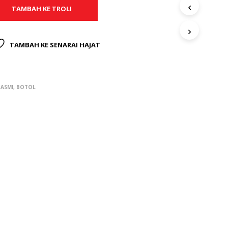
T
TAMBAH KE TROLI
S
I
N
TAMBAH KE SENARAI HAJAT
T
H
E
C
A
ASMI
,
BOTOL
R
T
.