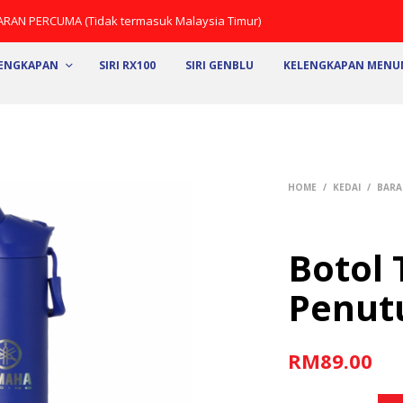
ARAN PERCUMA (Tidak termasuk Malaysia Timur)
LENGKAPAN
SIRI RX100
SIRI GENBLU
KELENGKAPAN MEN
HOME
/
KEDAI
/
BARA
Botol 
Penut
RM
89.00