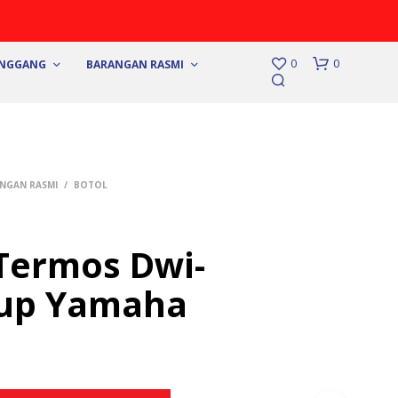
0
0
UNGGANG
BARANGAN RASMI
NGAN RASMI
/
BOTOL
Termos Dwi-
N
up Yamaha
O
P
R
O
D
U
C