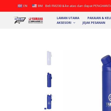
Beli RM200 & ke atas dan dapat PENGHANT
EN
BM
LAMAN UTAMA
PAKAIAN & KE
AKSESORI
JEJAK PESANAN